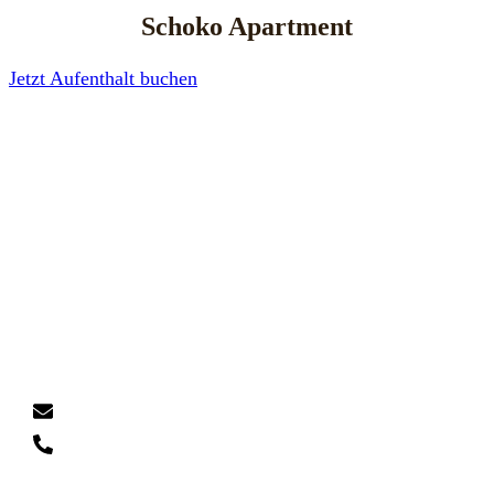
Schoko Apartment
Jetzt Aufenthalt buchen
Schoko Apartments
Nordhäuser Str. 12
73485 Unterschneidheim
ÜBER UNS
APARTMENTS
BUCHEN
KONTAKT
IMPRESSUM
DATENSCHUTZ
info@schoko-apartments.de
+49 (0)7966 / 802050 - 50